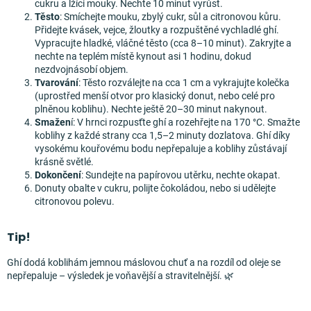
cukru a lžíci mouky. Nechte 10 minut vyrůst.
Těsto
: Smíchejte mouku, zbylý cukr, sůl a citronovou kůru.
Přidejte kvásek, vejce, žloutky a rozpuštěné vychladlé ghí.
Vypracujte hladké, vláčné těsto (cca 8–10 minut). Zakryjte a
nechte na teplém místě kynout asi 1 hodinu, dokud
nezdvojnásobí objem.
Tvarování
: Těsto rozválejte na cca 1 cm a vykrajujte kolečka
(uprostřed menší otvor pro klasický donut, nebo celé pro
plněnou koblihu). Nechte ještě 20–30 minut nakynout.
Smažen
í: V hrnci rozpusťte ghí a rozehřejte na 170 °C. Smažte
koblihy z každé strany cca 1,5–2 minuty dozlatova. Ghí díky
vysokému kouřovému bodu nepřepaluje a koblihy zůstávají
krásně světlé.
Dokončení
: Sundejte na papírovou utěrku, nechte okapat.
Donuty obalte v cukru, polijte čokoládou, nebo si udělejte
citronovou polevu.
Tip!
Ghí dodá koblihám jemnou máslovou chuť a na rozdíl od oleje se
nepřepaluje – výsledek je voňavější a stravitelnější. 🌿