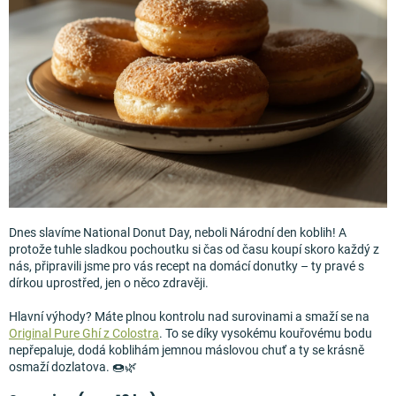
Měna
(CZK)
Přihlášení
Dnes slavíme National Donut Day, neboli Národní den koblih! A
protože tuhle sladkou pochoutku si čas od času koupí skoro každý z
nás, připravili jsme pro vás recept na domácí donutky – ty pravé s
dírkou uprostřed, jen o něco zdravěji.
Hlavní výhody? Máte plnou kontrolu nad surovinami a smaží se na
Original Pure Ghí z Colostra
. To se díky vysokému kouřovému bodu
nepřepaluje, dodá koblihám jemnou máslovou chuť a ty se krásně
osmaží dozlatova.
🍩🌿