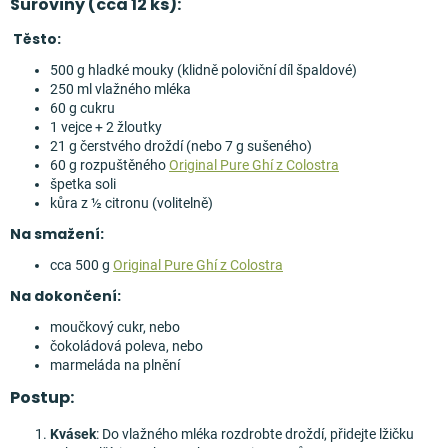
Suroviny (cca 12 ks):
Těsto:
500 g hladké mouky (klidně poloviční díl špaldové)
250 ml vlažného mléka
60 g cukru
1 vejce + 2 žloutky
21 g čerstvého droždí (nebo 7 g sušeného)
60 g rozpuštěného
Original Pure Ghí z Colostra
špetka soli
kůra z ½ citronu (volitelně)
Na smažení:
cca 500 g
Original Pure Ghí z Colostra
Na dokončení:
moučkový cukr, nebo
čokoládová poleva, nebo
marmeláda na plnění
Postup:
Kvásek
: Do vlažného mléka rozdrobte droždí, přidejte lžičku