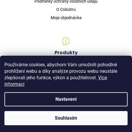
Podmínky ochrany osobních údajů
O Colostru
Moje objednávka
Produkty
Doplňky stravy
Používáme cookies, abychom Vám umožnili pohodlné
Kosmetika
prohlížení webu a díky analýze provozu webu neustále
zlepšovali jeho funkce, výkon a použitelnost.
Více
Pro děti
informací
GHÍ máslo z Colostra
Nastavení
Nakódovalo
Remedio Digital
|
Vytvořil Shoptet
Souhlasím
Copyright 2026
COLVIA
. Všechna práva vyhrazena.