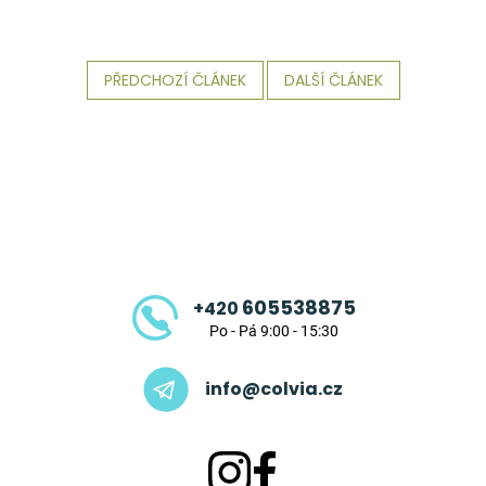
PŘEDCHOZÍ ČLÁNEK
DALŠÍ ČLÁNEK
Z
á
p
a
t
605538875
+420
í
Po - Pá 9:00 - 15:30
info@colvia.cz