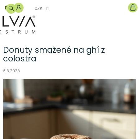
Přejít
NÁ
na
CZK
KO
obsah
DOPLŇKY
STRAVY
S
COLOSTREM
Donuty smažené na ghí z
PRO
colostra
DĚTI
5.6.2026
KOSMETIKA
GHÍ
MÁSLO
BLOG
O
NÁS