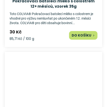
Pokračovací batolecí mléko s colostrem
12+ měsíců, vzorek 35g
Toto COLVIA® Pokračovací batolecí mléko s colostrem je
vhodné pro výživu nemluvňat po ukončeném 12. měsíci
života. COLVIA® pro děti obsahuje bovinní...
30 Kč
DO KOŠÍKU
Měrná
85,71 Kč / 100 g
cena: