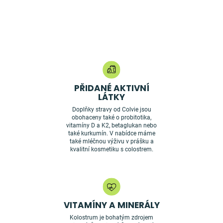
d
o
a
v
c
á
n
í
í
p
r
v
k
y
v
PŘIDANÉ AKTIVNÍ
ý
LÁTKY
p
Doplňky stravy od Colvie jsou
i
obohaceny také o probitotika,
s
vitamíny D a K2, betaglukan nebo
u
také kurkumín. V nabídce máme
také mléčnou výživu v prášku a
kvalitní kosmetiku s colostrem.
VITAMÍNY A MINERÁLY
Kolostrum je bohatým zdrojem