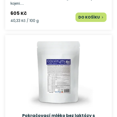
kojeni....
605 Kč
DO KOŠÍKU
Měrná
40,33 Kč / 100 g
cena:
Pokračovací mléko bez laktózy s