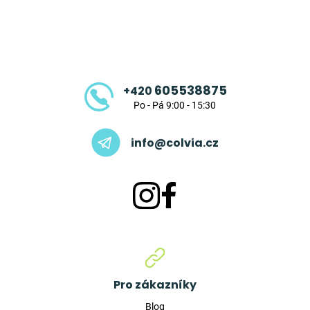
Z
á
p
a
t
605538875
+420
í
Po - Pá 9:00 - 15:30
info@colvia.cz
Pro zákazníky
Blog