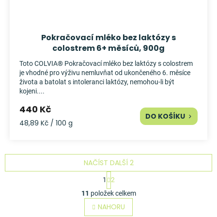
Pokračovací mléko bez laktózy s
colostrem 6+ měsíců, 900g
Toto COLVIA® Pokračovací mléko bez laktózy s colostrem
je vhodné pro výživu nemluvňat od ukončeného 6. měsíce
života a batolat s intoleranci laktózy, nemohou-li být
kojeni....
440 Kč
DO KOŠÍKU
Měrná
48,89 Kč / 100 g
cena:
NAČÍST DALŠÍ 2
S
1
2
t
O
r
11
položek celkem
v
á
l
NAHORU
n
á
k