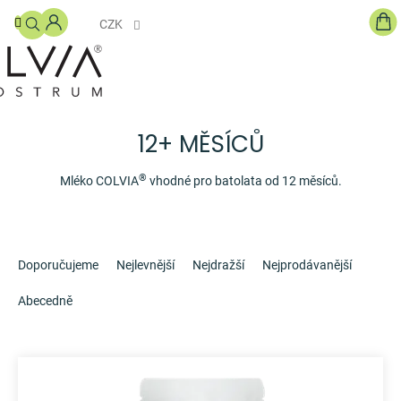
Přejít
NÁ
na
CZK
KO
obsah
DOPLŇKY
STRAVY
S
COLOSTREM
12+ MĚSÍCŮ
PRO
DĚTI
®
Mléko COLVIA
vhodné pro batolata od 12 měsíců.
KOSMETIKA
Ř
a
GHÍ
Doporučujeme
Nejlevnější
Nejdražší
Nejprodávanější
MÁSLO
z
e
Abecedně
BLOG
n
í
O
V
p
NÁS
ý
r
p
o