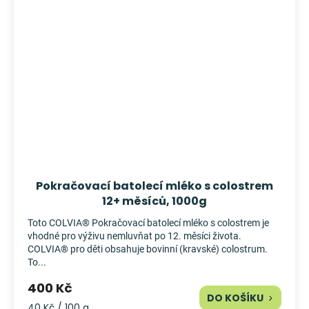
Pokračovací batolecí mléko s colostrem
12+ měsíců, 1000g
Toto COLVIA® Pokračovací batolecí mléko s colostrem je
vhodné pro výživu nemluvňat po 12. měsíci života.
COLVIA® pro děti obsahuje bovinní (kravské) colostrum.
To...
400 Kč
DO KOŠÍKU
Měrná
40 Kč / 100 g