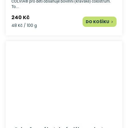
COLVIA® pro děti obsahuje bovinní (kravské) colostrum.
To...
240 Kč
DO KOŠÍKU
Měrná
48 Kč / 100 g
cena: