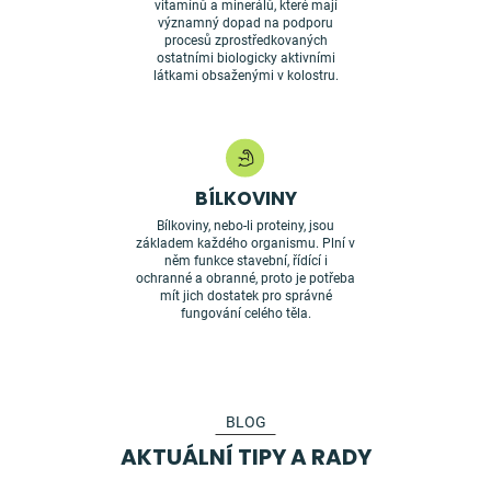
vitamínů a minerálů, které mají
významný dopad na podporu
procesů zprostředkovaných
ostatními biologicky aktivními
látkami obsaženými v kolostru.
BÍLKOVINY
Bílkoviny, nebo-li proteiny, jsou
základem každého organismu. Plní v
něm funkce stavební, řídící i
ochranné a obranné, proto je potřeba
mít jich dostatek pro správné
fungování celého těla.
BLOG
AKTUÁLNÍ TIPY A RADY