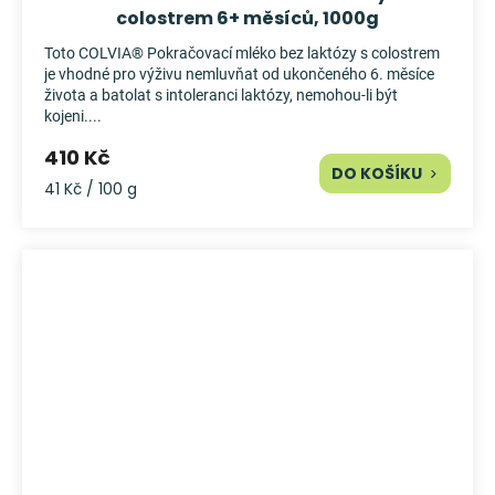
colostrem 6+ měsíců, 1000g
Toto COLVIA® Pokračovací mléko bez laktózy s colostrem
je vhodné pro výživu nemluvňat od ukončeného 6. měsíce
života a batolat s intoleranci laktózy, nemohou-li být
kojeni....
410 Kč
DO KOŠÍKU
Měrná
41 Kč / 100 g
cena: