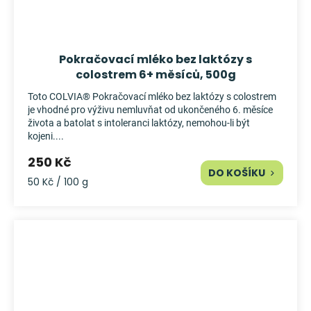
Pokračovací mléko bez laktózy s
colostrem 6+ měsíců, 500g
Toto COLVIA® Pokračovací mléko bez laktózy s colostrem
je vhodné pro výživu nemluvňat od ukončeného 6. měsíce
života a batolat s intoleranci laktózy, nemohou-li být
kojeni....
250 Kč
DO KOŠÍKU
Měrná
50 Kč / 100 g
cena: