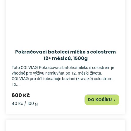
Pokračovací batolecí mléko s colostrem
12+ měsíců, 1500g
Toto COLVIA® Pokračovací batolecí mléko s colostrem je
vhodné pro výživu nemluvňat po 12. měsíci života.
COLVIA® pro děti obsahuje bovinní (kravské) colostrum.
To...
600 Kč
DO KOŠÍKU
Měrná
40 Kč / 100 g
cena: