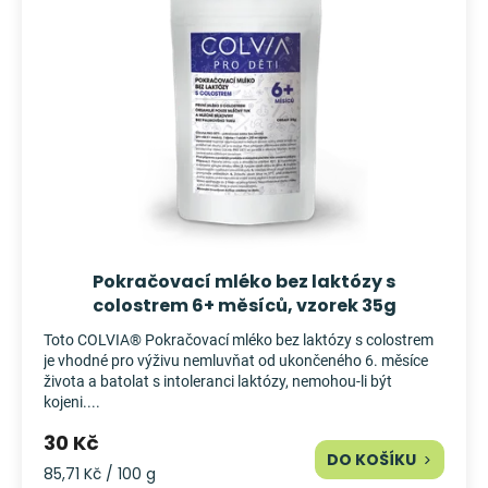
i
d
Měna
s
u
(CZK)
p
k
r
t
Přihlášení
o
ů
d
u
k
t
ů
Pokračovací mléko bez laktózy s
colostrem 6+ měsíců, vzorek 35g
Toto COLVIA® Pokračovací mléko bez laktózy s colostrem
je vhodné pro výživu nemluvňat od ukončeného 6. měsíce
života a batolat s intoleranci laktózy, nemohou-li být
kojeni....
30 Kč
DO KOŠÍKU
Měrná
85,71 Kč / 100 g