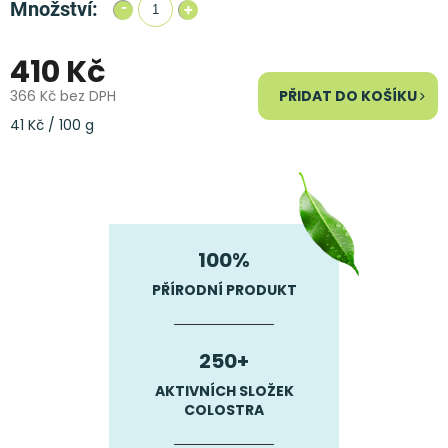
Množství:
410 Kč
366 Kč bez DPH
PŘIDAT DO KOŠÍKU
Měrná
41 Kč / 100 g
cena:
100%
PŘÍRODNÍ PRODUKT
250+
AKTIVNÍCH SLOŽEK
COLOSTRA