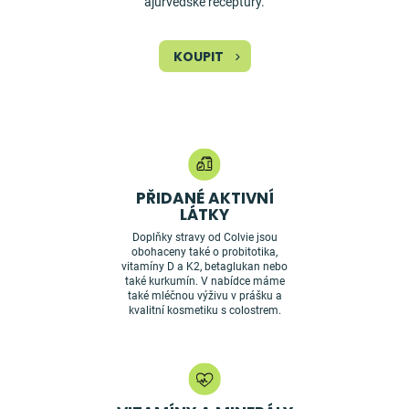
ajurvédské receptury.
KOUPIT
PŘIDANÉ AKTIVNÍ
LÁTKY
Doplňky stravy od Colvie jsou
obohaceny také o probitotika,
vitamíny D a K2, betaglukan nebo
také kurkumín. V nabídce máme
také mléčnou výživu v prášku a
kvalitní kosmetiku s colostrem.