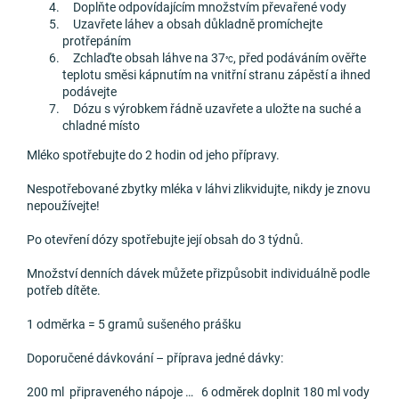
Doplňte odpovídajícím množstvím převařené vody
Uzavřete láhev a obsah důkladně promíchejte
protřepáním
Zchlaďte obsah láhve na 37
, před podáváním ověřte
°C
teplotu směsi kápnutím na vnitřní stranu zápěstí a ihned
podávejte
Dózu s výrobkem řádně uzavřete a uložte na suché a
chladné místo
Mléko spotřebujte do 2 hodin od jeho přípravy.
Nespotřebované zbytky mléka v láhvi zlikvidujte, nikdy je znovu
nepoužívejte!
Po otevření dózy spotřebujte její obsah do 3 týdnů.
Množství denních dávek můžete přizpůsobit individuálně podle
potřeb dítěte.
1 odměrka = 5 gramů sušeného prášku
Doporučené dávkování – příprava jedné dávky:
200 ml připraveného nápoje … 6 odměrek doplnit 180 ml vody