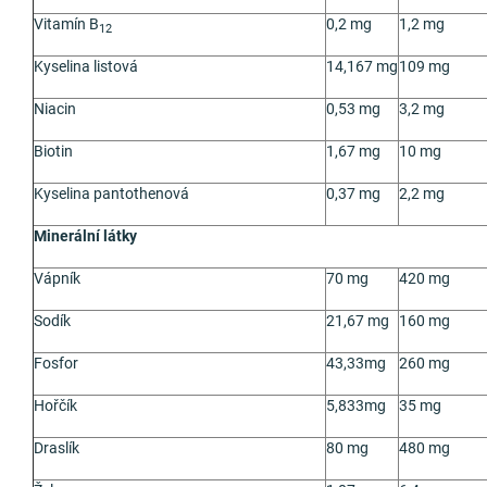
Vitamín B
0,2
m
g
1,2
m
g
12
Kyselina listová
14,167
m
g
109
m
g
Niacin
0,53 mg
3,2 mg
Biotin
1,67
m
g
10
m
g
Kyselina pantothenová
0,37 mg
2,2 mg
Minerální látky
Vápník
70 mg
420 mg
Sodík
21,67 mg
160 mg
Fosfor
43,33mg
260 mg
Hořčík
5,833mg
35 mg
Draslík
80 mg
480 mg