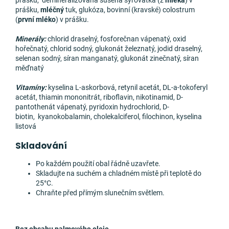
prášku, demineralizovaná sušená syrovátka (z
mléka
) v
prášku,
mléčný
tuk, glukóza, bovinní (kravské) colostrum
(
první mléko
) v prášku.
Minerály:
chlorid draselný, fosforečnan vápenatý, oxid
hořečnatý, chlorid sodný, glukonát železnatý, jodid draselný,
selenan sodný, síran manganatý, glukonát zinečnatý, síran
měďnatý
Vitamíny:
kyselina L-askorbová, retynil acetát, DL-
a-
tokoferyl
acetát, thiamin mononitrát, riboflavin, nikotinamid, D-
pantothenát vápenatý, pyridoxin hydrochlorid, D-
biotin, kyanokobalamin, cholekalciferol, filochinon, kyselina
listová
Skladování
Po každém použití obal řádně uzavřete.
Skladujte na suchém a chladném místě při teplotě do
25°C.
Chraňte před přímým slunečním světlem.