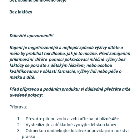
Bez obsahu palmového oleje
Bez laktózy
Důležité upozornění!!!
Kojení je nejpřirozenější a nejlepší způsob výživy dítěte a
mělo by probíhat tak dlouho, jak je to možné. Před zahájením
přikrmování dítěte pomocí pokračovací mléčné výživy bez
laktózy se poraďte s dětským lékařem, nebo osobou
kvalifikovanou v oblasti farmacie, výživy lidí nebo péče o
matku a dítě.
Před přípravou a podáním produktu si důkladně přečtěte níže
uvedené pokyny:
Příprava:
Převařte pitnou vodu a zchlaďte na přibližně 45
°C
Vysterilizujte a důkladně vymyjte dětskou láhev
Odměrkou nadávkujte do láhve odpovídající množství
prášku