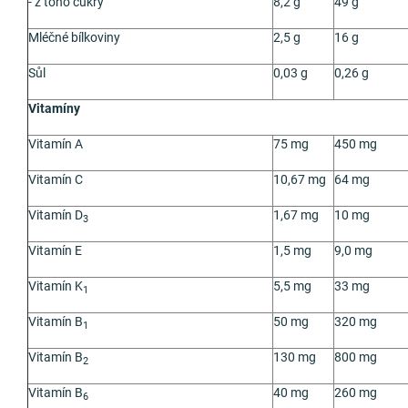
-
z toho cukry
8,2 g
49 g
Mléčné bílkoviny
2,5 g
16 g
Sůl
0,03 g
0,26 g
Vitamíny
Vitamín A
75
m
g
450
m
g
Vitamín C
10,67 m
g
64 mg
Vitamín D
1,67
m
g
10
m
g
3
Vitamín E
1,5 mg
9,0 mg
Vitamín K
5,5
m
g
33
m
g
1
Vitamín B
50
m
g
320
m
g
1
Vitamín B
130
m
g
800
m
g
2
Vitamín B
40
m
g
260
m
g
6