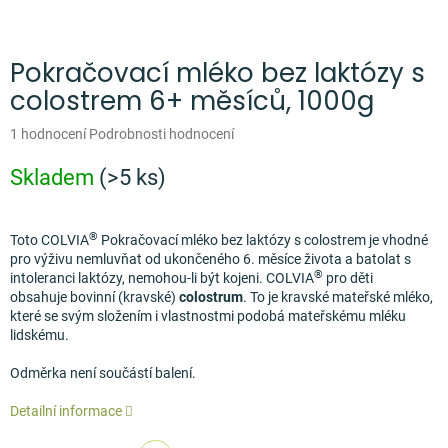
Měna
(CZK)
Pokračovací mléko bez laktózy s
colostrem 6+ měsíců, 1000g
Přihlášení
Průměrné
1 hodnocení
Podrobnosti hodnocení
hodnocení
produktu
Skladem
(>5 ks)
je
5,0
z
®
Toto COLVIA
Pokračovací mléko bez laktózy s colostrem je v
hodné
5
pro výživu nemluvňat od ukončeného 6. měsíce života a batolat s
hvězdiček.
®
intoleranci laktózy, nemohou-li být kojeni. COLVIA
pro děti
obsahuje
bovinní (kravské)
colostrum
. To je kravské mateřské mléko,
které se svým složením i vlastnostmi podobá mateřskému mléku
lidskému.
Odměrka není součástí balení.
Detailní informace