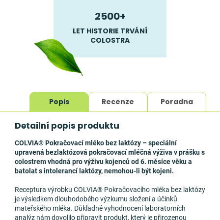
2500+
LET HISTORIE TRVÁNÍ
COLOSTRA
Popis
Recenze
Poradna
Detailní popis produktu
COLVIA
® Pokračovací mléko bez laktózy
– speciální
upravená bezlaktózová pokračovací mléčná výživa v prášku s
colostrem
vhodná pro výživu kojenců od 6. měsíce věku a
batolat s intolerancí laktózy, nemohou-li být kojeni.
Receptura výrobku COLVIA
®
Pokračovacího mléka bez laktózy
je výsledkem dlouhodobého výzkumu složení a účinků
mateřského mléka. Důkladné vyhodnocení laboratorních
analýz nám dovolilo připravit produkt, který je přirozenou