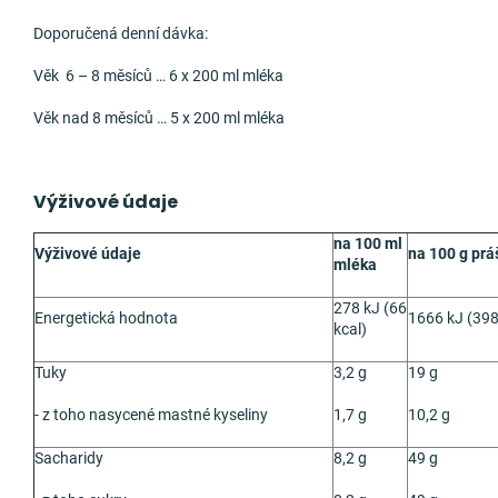
Doporučená denní dávka:
Věk 6 – 8 měsíců … 6 x 200 ml mléka
Věk nad 8 měsíců … 5 x 200 ml mléka
Výživové údaje
na 100 ml
Výživové údaje
na 100 g prá
mléka
278 kJ (66
Energetická hodnota
1666 kJ (398
kcal)
Tuky
3,2 g
19 g
-
z toho nasycené
mastné kyseliny
1,7 g
10,2 g
Sacharidy
8,2 g
49 g