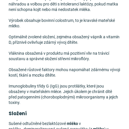
náhradou a volbou pro děti s intolerancí laktózy, pokud matka
není schopna kojit nebo má nedostatek mléka.
Výrobek obsahuje bovinní colostrum, to je kravské mateřské
mléko.
Optimálně zvolené složení, zejména obsažený vápník a vitamín
D, příznivě ovlivňuje zdárný vývoj dítěte.
Vláknina obsažená v produktu má pozitivní vliv na trávicí
soustavu a správné složení střevní mikroflóry.
Obsažené růstové faktory mohou napomáhat zdárnému vývoji
kostí, tkání a mozku dítěte.
Imunoglobuliny třídy G (IgG) jsou protilátky, které jsou
obsaženy v mateřském mléce. Jejich úkolem je chránit dítě
před patogenními (choroboplodnými) mikroorganismy a jejich
toxiny.
Složení
Sušené odtučněné bezlaktózové
mléko
v