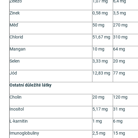
Železo
1,07 mg
6,4 mg
Zinek
0,58 mg
3,5 mg
Měď
50
m
g
270
m
g
Chlorid
51,67 mg
310 mg
Mangan
10
m
g
64
m
g
Selen
3,33
m
g
20
m
g
Jód
12,83
m
g
77
m
g
Ostatní důležité látky
Cholin
20 mg
120 mg
Inositol
5,17 mg
31 mg
L-karnitin
1 mg
6 mg
Imunoglobuliny
2,5 mg
15 mg