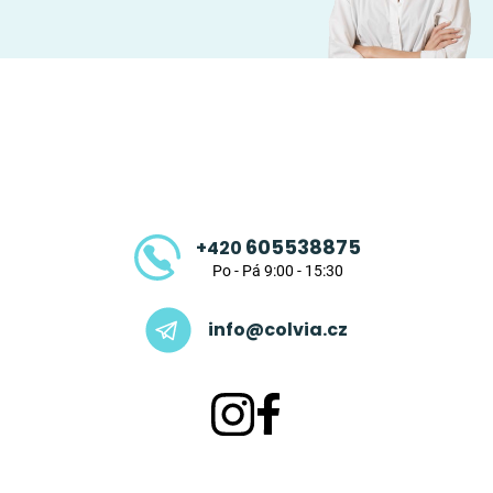
Z
á
p
a
t
605538875
+420
í
Po - Pá 9:00 - 15:30
info@colvia.cz