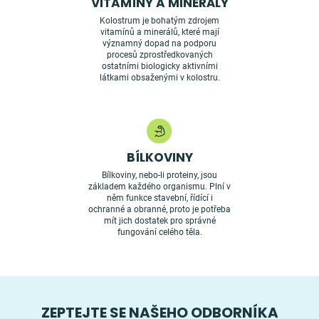
VITAMÍNY A MINERÁLY
Kolostrum je bohatým zdrojem
vitamínů a minerálů, které mají
významný dopad na podporu
procesů zprostředkovaných
ostatními biologicky aktivními
látkami obsaženými v kolostru.
BÍLKOVINY
Bílkoviny, nebo-li proteiny, jsou
základem každého organismu. Plní v
něm funkce stavební, řídící i
ochranné a obranné, proto je potřeba
mít jich dostatek pro správné
fungování celého těla.
ZEPTEJTE SE NAŠEHO ODBORNÍKA