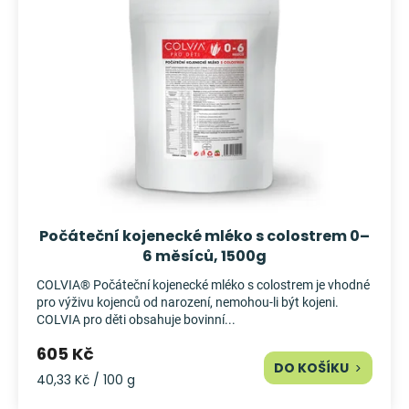
i
d
Měna
s
u
(CZK)
p
k
r
t
Přihlášení
o
ů
d
u
k
t
ů
Počáteční kojenecké mléko s colostrem 0–
6 měsíců, 1500g
COLVIA® Počáteční kojenecké mléko s colostrem je vhodné
pro výživu kojenců od narození, nemohou-li být kojeni.
COLVIA pro děti obsahuje bovinní...
605 Kč
DO KOŠÍKU
Měrná
40,33 Kč / 100 g
cena: