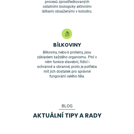
procesů zprostředkovaných
ostatními biologicky aktivními
látkami obsaženými v kolostru.
BÍLKOVINY
Bílkoviny, nebo-li proteiny, jsou
základem každého organismu. Plní v
něm funkce stavební, řídící i
ochranné a obranné, proto je potřeba
mít jich dostatek pro správné
fungování celého těla.
BLOG
AKTUÁLNÍ TIPY A RADY