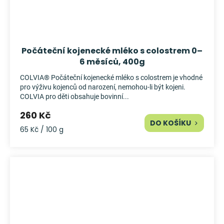
Počáteční kojenecké mléko s colostrem 0–
6 měsíců, 400g
COLVIA® Počáteční kojenecké mléko s colostrem je vhodné
pro výživu kojenců od narození, nemohou-li být kojeni.
COLVIA pro děti obsahuje bovinní...
260 Kč
DO KOŠÍKU
Měrná
65 Kč / 100 g
cena: