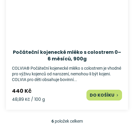
Počáteční kojenecké mléko s colostrem 0–
6 měsíců, 900g
COLVIA® Počáteční kojenecké mléko s colostrem je vhodné
pro výživu kojenců od narození, nemohou-li být kojeni.
COLVIA pro děti obsahuje bovinní...
440 Kč
DO KOŠÍKU
Měrná
48,89 Kč / 100 g
cena:
6
položek celkem
O
v