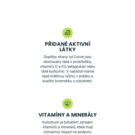
l
á
d
a
c
í
p
r
v
PŘIDANÉ AKTIVNÍ
k
LÁTKY
y
Doplňky stravy od Colvie jsou
v
obohaceny také o probitotika,
ý
vitamíny D a K2, betaglukan nebo
p
také kurkumín. V nabídce máme
i
také mléčnou výživu v prášku a
s
kvalitní kosmetiku s colostrem.
u
VITAMÍNY A MINERÁLY
Kolostrum je bohatým zdrojem
vitamínů a minerálů, které mají
významný dopad na podporu