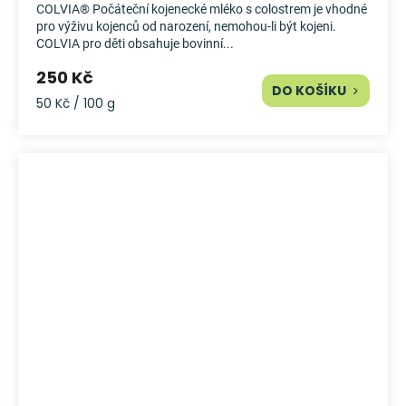
COLVIA® Počáteční kojenecké mléko s colostrem je vhodné
pro výživu kojenců od narození, nemohou-li být kojeni.
COLVIA pro děti obsahuje bovinní...
250 Kč
DO KOŠÍKU
Měrná
50 Kč / 100 g
cena: