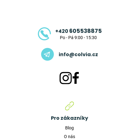
á
p
a
t
605538875
+420
í
Po - Pá 9:00 - 15:30
info@colvia.cz
Pro zákazníky
Blog
O nás