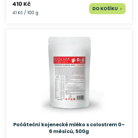
410 Kč
DO KOŠÍKU
Měrná
41 Kč / 100 g
cena:
Počáteční kojenecké mléko s colostrem 0–
6 měsíců, 500g