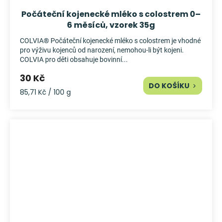
Počáteční kojenecké mléko s colostrem 0–
6 měsíců, vzorek 35g
COLVIA® Počáteční kojenecké mléko s colostrem je vhodné
pro výživu kojenců od narození, nemohou-li být kojeni.
COLVIA pro děti obsahuje bovinní...
30 Kč
DO KOŠÍKU
Měrná
85,71 Kč / 100 g
cena: