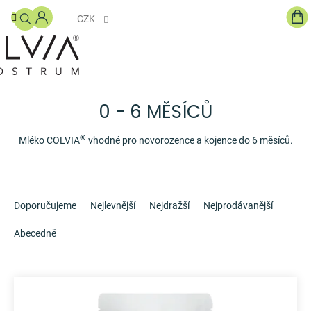
Přejít
NÁ
na
CZK
KO
obsah
DOPLŇKY
STRAVY
S
COLOSTREM
0 - 6 MĚSÍCŮ
PRO
DĚTI
®
Mléko COLVIA
vhodné pro novorozence a kojence do 6 měsíců.
KOSMETIKA
Ř
a
GHÍ
Doporučujeme
Nejlevnější
Nejdražší
Nejprodávanější
MÁSLO
z
e
Abecedně
BLOG
n
í
O
V
p
NÁS
ý
r
p
o