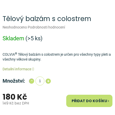
Měna
(CZK)
Tělový balzám s colostrem
Přihlášení
Průměrné
Neohodnoceno
Podrobnosti hodnocení
hodnocení
produktu
Skladem
(>5 ks)
je
0,0
z
®
COLVIA
Tělový balzám s colostrem je určen pro všechny typy pleti a
5
všechny věkové skupiny.
hvězdiček.
Detailní informace
Množství:
180 Kč
PŘIDAT DO KOŠÍKU
149 Kč bez DPH
Měrná