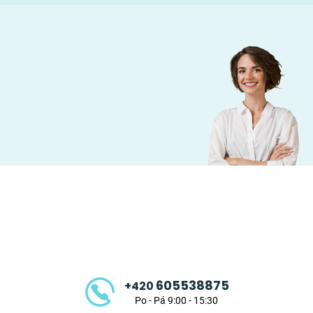
Z
á
p
a
t
605538875
+420
í
Po - Pá 9:00 - 15:30