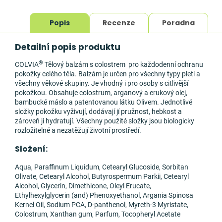
Popis
Recenze
Poradna
Detailní popis produktu
®
COLVIA
Tělový balzám s colostrem pro každodenní ochranu
pokožky celého těla. Balzám je určen pro všechny typy pleti a
všechny věkové skupiny. Je vhodný i pro osoby s citlivější
pokožkou. Obsahuje colostrum, arganový a erukový olej,
bambucké máslo a patentovanou látku Olivem. Jednotlivé
složky pokožku vyživují, dodávají jí pružnost, hebkost a
zároveň ji hydratují. Všechny použité složky jsou biologicky
rozložitelné a nezatěžují životní prostředí.
Složení:
Aqua, Paraffinum Liquidum, Cetearyl Glucoside, Sorbitan
Olivate, Cetearyl Alcohol, Butyrospermum Parkii, Cetearyl
Alcohol, Glycerin, Dimethicone, Oleyl Erucate,
Ethylhexylglycerin (and) Phenoxyethanol, Argania Spinosa
Kernel Oil, Sodium PCA, D-panthenol, Myreth-3 Myristate,
Colostrum, Xanthan gum, Parfum, Tocopheryl Acetate