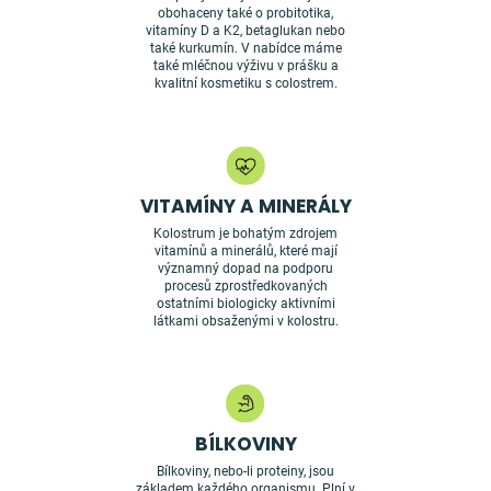
obohaceny také o probitotika,
vitamíny D a K2, betaglukan nebo
také kurkumín. V nabídce máme
také mléčnou výživu v prášku a
kvalitní kosmetiku s colostrem.
VITAMÍNY A MINERÁLY
Kolostrum je bohatým zdrojem
vitamínů a minerálů, které mají
významný dopad na podporu
procesů zprostředkovaných
ostatními biologicky aktivními
látkami obsaženými v kolostru.
BÍLKOVINY
Bílkoviny, nebo-li proteiny, jsou
základem každého organismu. Plní v