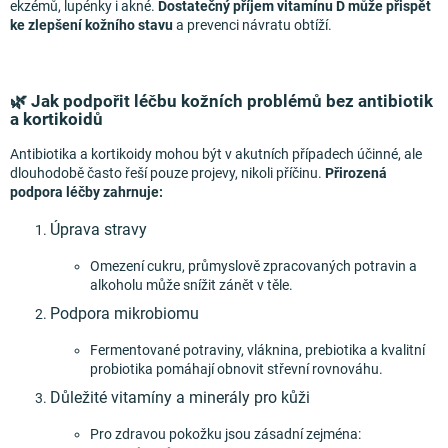
ekzémů, lupénky i akné.
Dostatečný příjem vitamínu D může přispět
ke zlepšení kožního stavu
a prevenci návratu obtíží.
🌿 Jak podpořit léčbu kožních problémů bez antibiotik
a kortikoidů
Antibiotika a kortikoidy mohou být v akutních případech účinné, ale
dlouhodobě často řeší pouze projevy, nikoli příčinu.
Přirozená
podpora léčby zahrnuje:
Úprava stravy
Omezení cukru, průmyslově zpracovaných potravin a
alkoholu může snížit zánět v těle.
Podpora mikrobiomu
Fermentované potraviny, vláknina, prebiotika a kvalitní
probiotika pomáhají obnovit střevní rovnováhu.
Důležité vitamíny a minerály pro kůži
Pro zdravou pokožku jsou zásadní zejména: