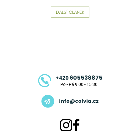
DALŠÍ ČLÁNEK
Z
á
p
a
t
605538875
+420
í
Po - Pá 9:00 - 15:30
info@colvia.cz