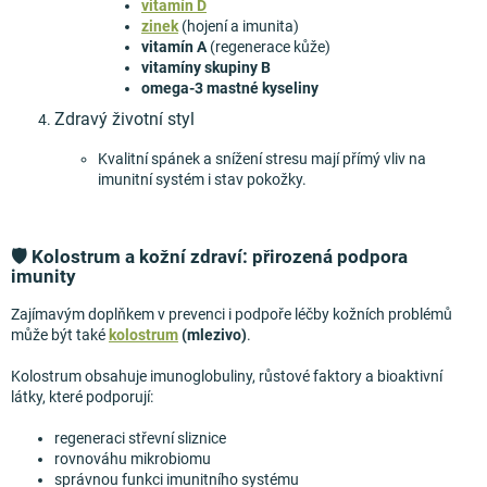
vitamín D
zinek
(hojení a imunita)
vitamín A
(regenerace kůže)
vitamíny skupiny B
omega-3 mastné kyseliny
Zdravý životní styl
Kvalitní spánek a snížení stresu mají přímý vliv na
imunitní systém i stav pokožky.
🛡️ Kolostrum a kožní zdraví: přirozená podpora
imunity
Zajímavým doplňkem v prevenci i podpoře léčby kožních problémů
může být také
kolostrum
(mlezivo)
.
Kolostrum obsahuje imunoglobuliny, růstové faktory a bioaktivní
látky, které podporují:
regeneraci střevní sliznice
rovnováhu mikrobiomu
správnou funkci imunitního systému