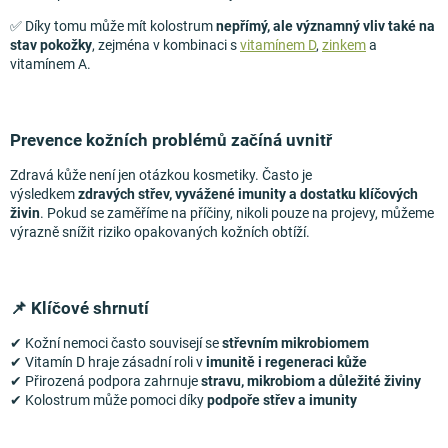
✅ Díky tomu může mít kolostrum
nepřímý, ale významný vliv také na
stav pokožky
, zejména v kombinaci s
vitamínem D
,
zinkem
a
vitamínem A.
Prevence kožních problémů začíná uvnitř
Zdravá kůže není jen otázkou kosmetiky. Často je
výsledkem
zdravých střev, vyvážené imunity a dostatku klíčových
živin
. Pokud se zaměříme na příčiny, nikoli pouze na projevy, můžeme
výrazně snížit riziko opakovaných kožních obtíží.
📌 Klíčové shrnutí
✔ Kožní nemoci často souvisejí se
střevním mikrobiomem
✔ Vitamín D hraje zásadní roli v
imunitě i regeneraci kůže
✔ Přirozená podpora zahrnuje
stravu, mikrobiom a důležité živiny
✔ Kolostrum může pomoci díky
podpoře střev a imunity