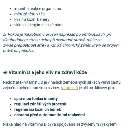
imunitní reakce organismu
míru zánětu v těle
kvalitu kožní bariéry
sklon k alergiím a ekzémům
⚠️
Pokud je mikrobiom narušen například po antibiotikách, při
dlouhodobém stresu nebo při nevhodné stravě, může se
zvýšit
propustnost střev
a vzniká chronický zánět, který se projeví
právě na pokožce.
☀️ Vitamín D a jeho vliv na zdraví kůže
Nedostatek vitamínu D je v našich zeměpisných šířkách velmi častý,
zejména během podzimu a zimy.
Vitamín D
je přitom klíčový pro:
správnou funkci imunity
regulaci zánětlivých procesů
regeneraci kožních buněk
ochranu před autoimunitními reakcemi
Nízká hladina vitamínu D bývá spojována se zvýšeným výskytem