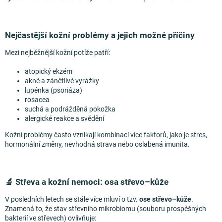
Nejčastější kožní problémy a jejich možné příčiny
Mezi nejběžnější kožní potíže patří:
atopický ekzém
akné a zánětlivé vyrážky
lupénka (psoriáza)
rosacea
suchá a podrážděná pokožka
alergické reakce a svědění
Kožní problémy často vznikají kombinací více faktorů, jako je stres,
hormonální změny, nevhodná strava nebo oslabená imunita.
🔬 Střeva a kožní nemoci: osa střevo–kůže
V posledních letech se stále více mluví o tzv.
ose střevo–kůže
.
Znamená to, že stav střevního mikrobiomu (souboru prospěšných
bakterií ve střevech) ovlivňuje: