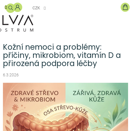
Přejít
NÁ
na
CZK
KO
obsah
DOPLŇKY
STRAVY
S
COLOSTREM
Kožní nemoci a problémy:
PRO
příčiny, mikrobiom, vitamín D a
DĚTI
přirozená podpora léčby
KOSMETIKA
6.3.2026
GHÍ
MÁSLO
BLOG
O
NÁS