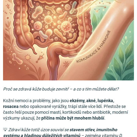
Měna
(CZK)
Přihlášení
Proč se zdravá kůže buduje zevnitř – a co s tím můžete dělat?
Kožní nemoci a problémy, jako jsou
ekzémy, akné, lupénka,
rosacea
nebo opakované vyrážky, trápí stále více lidí. Přestože se
často řeší pouze pomocí mastí, kortikoidů nebo antibiotik, moderní
výzkumy ukazují, že
příčina může být mnohem hlubší
.
💡
Zdraví kůže totiž úzce souvisí se
stavem střev, imunitního
systému a hladinou důležitých vitamínů
– zejména vitamínu D.